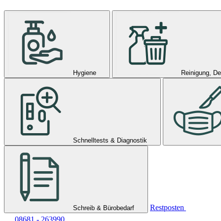
Hygiene
Reinigung, De
Schnelltests & Diagnostik
Restposten
Schreib & Bürobedarf
08681 - 263990