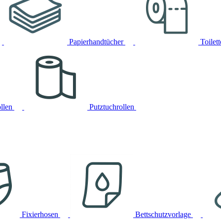
Papierhandtücher
Toilet
llen
Putztuchrollen
Fixierhosen
Bettschutzvorlage