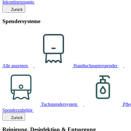
Inkontinenzpants
Zurück
Spendersysteme
Alle anzeigen
Handtuchpapierspender
Tuchspendersystem
Pfle
Spenderzubehör
Zurück
Reinigung, Desinfektion & Entsorgung