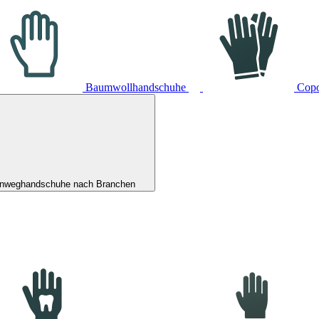
Baumwollhandschuhe
Cop
inweghandschuhe nach Branchen