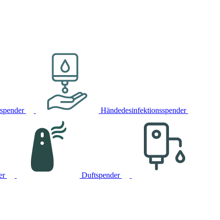
rspender
Händedesinfektionsspender
er
Duftspender