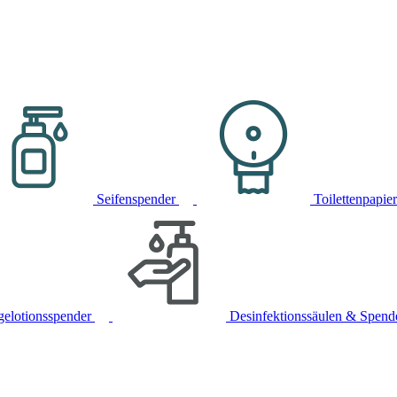
Seifenspender
Toilettenpapie
gelotionsspender
Desinfektionssäulen & Spend