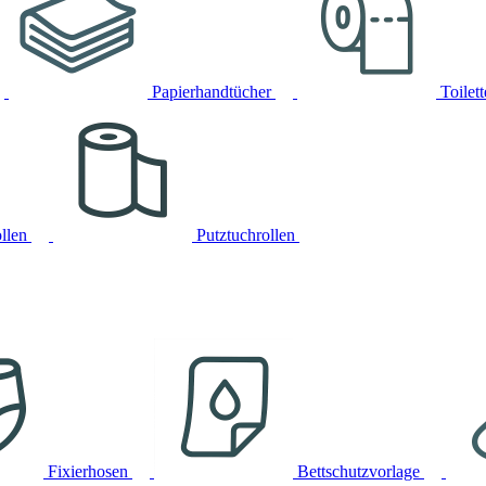
Papierhandtücher
Toilet
llen
Putztuchrollen
Fixierhosen
Bettschutzvorlage