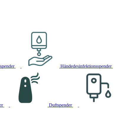
rspender
Händedesinfektionsspender
er
Duftspender