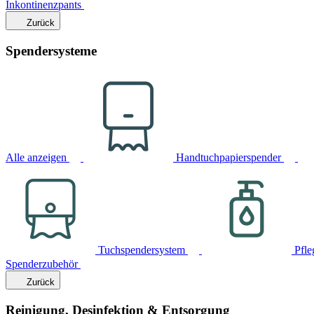
Inkontinenzpants
Zurück
Spendersysteme
Alle anzeigen
Handtuchpapierspender
Tuchspendersystem
Pfle
Spenderzubehör
Zurück
Reinigung, Desinfektion & Entsorgung