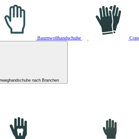
Baumwollhandschuhe
Cop
inweghandschuhe nach Branchen