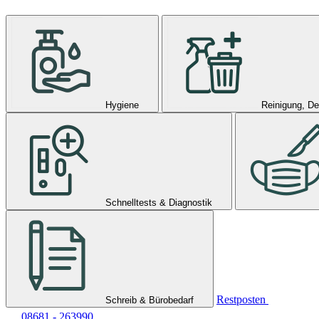
Hygiene
Reinigung, De
Schnelltests & Diagnostik
Restposten
Schreib & Bürobedarf
08681 - 263990