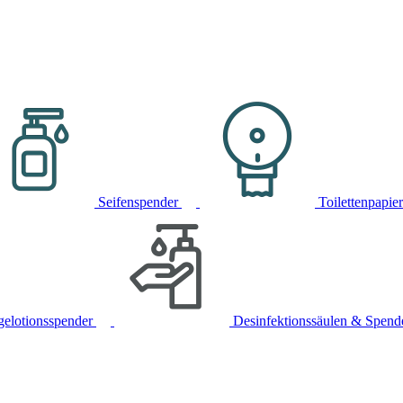
Seifenspender
Toilettenpapie
gelotionsspender
Desinfektionssäulen & Spend