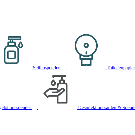
Seifenspender
Toilettenpapie
gelotionsspender
Desinfektionssäulen & Spend