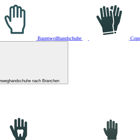
Baumwollhandschuhe
Cop
inweghandschuhe nach Branchen