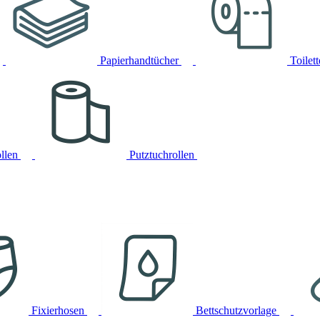
Papierhandtücher
Toilet
llen
Putztuchrollen
Fixierhosen
Bettschutzvorlage