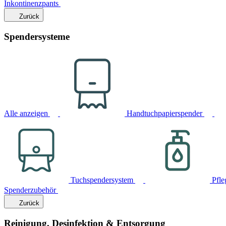
Inkontinenzpants
Zurück
Spendersysteme
Alle anzeigen
Handtuchpapierspender
Tuchspendersystem
Pfle
Spenderzubehör
Zurück
Reinigung, Desinfektion & Entsorgung