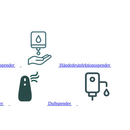
rspender
Händedesinfektionsspender
er
Duftspender