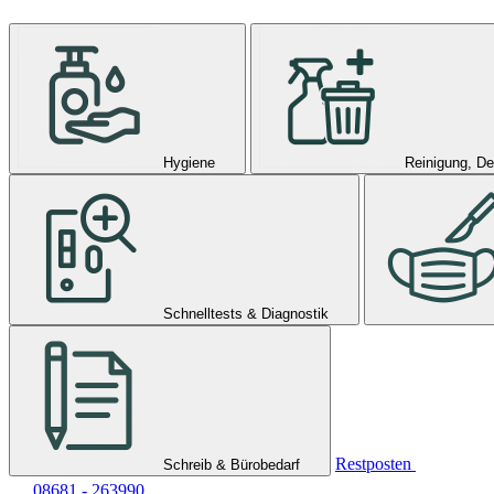
Hygiene
Reinigung, De
Schnelltests & Diagnostik
Restposten
Schreib & Bürobedarf
08681 - 263990