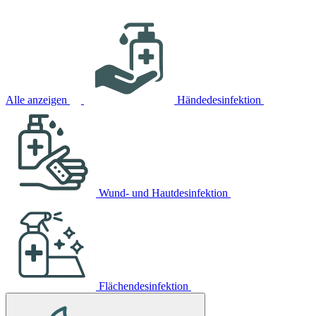
Alle anzeigen
Händedesinfektion
Wund- und Hautdesinfektion
Flächendesinfektion