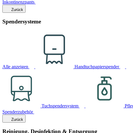
Inkontinenzpants
Zurück
Spendersysteme
Alle anzeigen
Handtuchpapierspender
Tuchspendersystem
Pfle
Spenderzubehör
Zurück
Reinigung, Desinfektion & Entsorgung