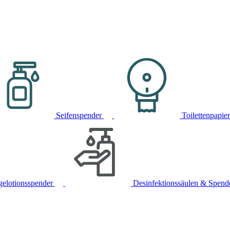
Seifenspender
Toilettenpapie
gelotionsspender
Desinfektionssäulen & Spend