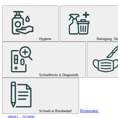
Hygiene
Reinigung, De
Schnelltests & Diagnostik
Restposten
Schreib & Bürobedarf
08681 - 263990