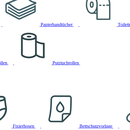
Papierhandtücher
Toilet
llen
Putztuchrollen
Fixierhosen
Bettschutzvorlage