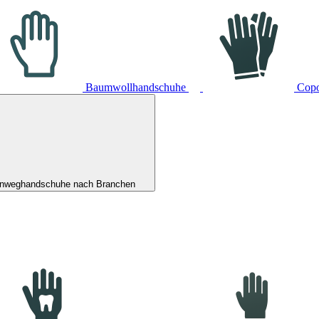
Baumwollhandschuhe
Cop
inweghandschuhe nach Branchen