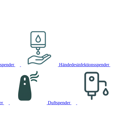
rspender
Händedesinfektionsspender
er
Duftspender