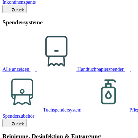
Inkontinenzpants
Zurück
Spendersysteme
Alle anzeigen
Handtuchpapierspender
Tuchspendersystem
Pfle
Spenderzubehör
Zurück
Reinigung, Desinfektion & Entsorgung