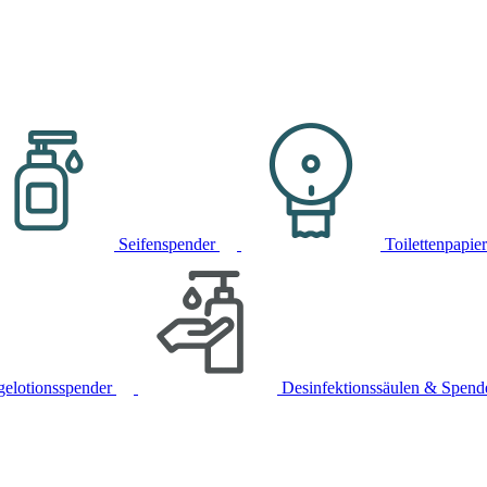
Seifenspender
Toilettenpapie
gelotionsspender
Desinfektionssäulen & Spend