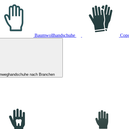
Baumwollhandschuhe
Cop
inweghandschuhe nach Branchen