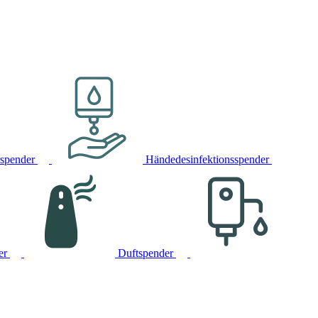
rspender
Händedesinfektionsspender
er
Duftspender