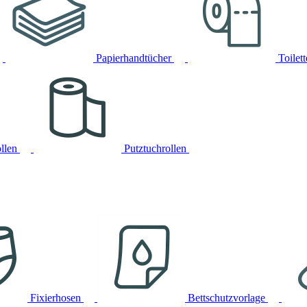
Papierhandtücher
Toilet
llen
Putztuchrollen
Fixierhosen
Bettschutzvorlage