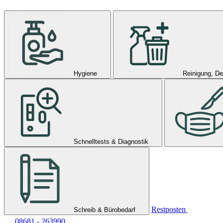
Hygiene
Reinigung, De
Schnelltests & Diagnostik
Restposten
Schreib & Bürobedarf
08681 - 263990