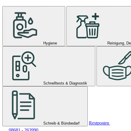
Hygiene
Reinigung, De
Schnelltests & Diagnostik
Restposten
Schreib & Bürobedarf
08681 - 263990