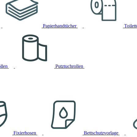
Papierhandtücher
Toilet
llen
Putztuchrollen
Fixierhosen
Bettschutzvorlage