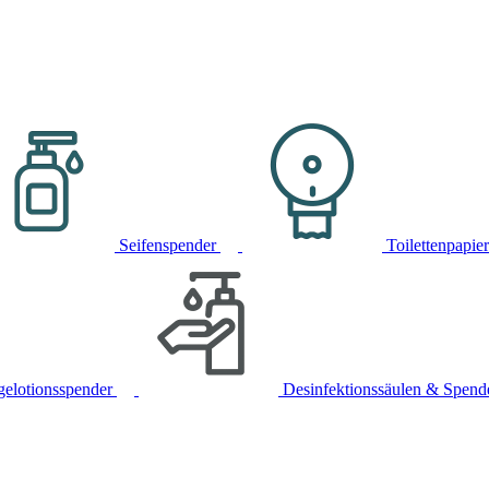
Seifenspender
Toilettenpapie
gelotionsspender
Desinfektionssäulen & Spend