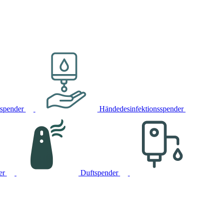
rspender
Händedesinfektionsspender
er
Duftspender