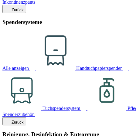
Inkontinenzpants
Zurück
Spendersysteme
Alle anzeigen
Handtuchpapierspender
Tuchspendersystem
Pfle
Spenderzubehör
Zurück
Reinigung, Desinfektion & Entsorgung