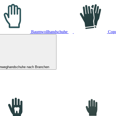
Baumwollhandschuhe
Cop
inweghandschuhe nach Branchen