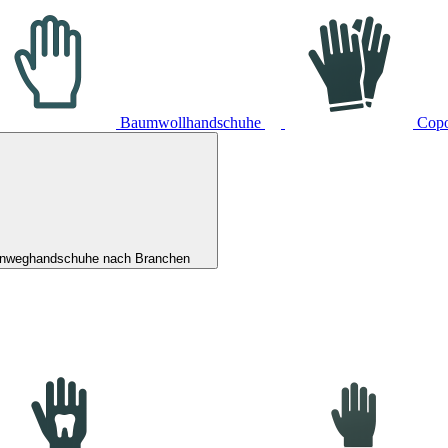
Baumwollhandschuhe
Cop
inweghandschuhe nach Branchen