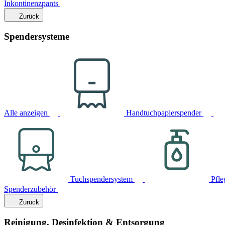
Inkontinenzpants
Zurück
Spendersysteme
Alle anzeigen
Handtuchpapierspender
Tuchspendersystem
Pfle
Spenderzubehör
Zurück
Reinigung, Desinfektion & Entsorgung