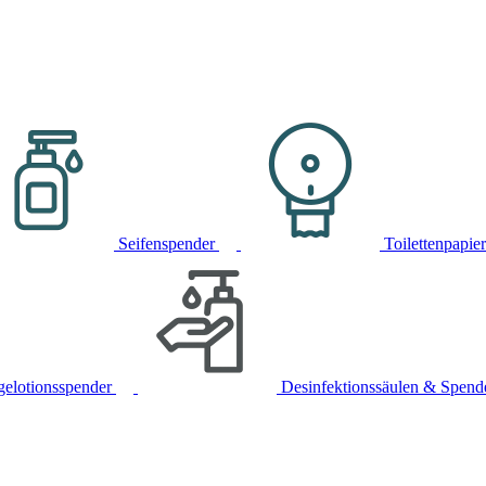
Seifenspender
Toilettenpapie
gelotionsspender
Desinfektionssäulen & Spend