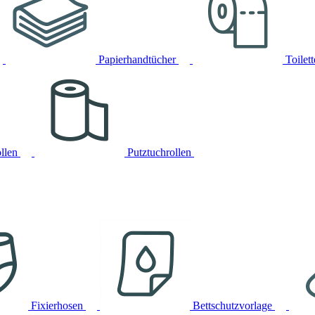
Papierhandtücher
Toilet
llen
Putztuchrollen
Fixierhosen
Bettschutzvorlage