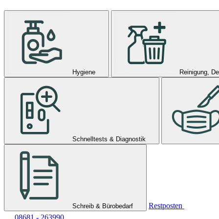
Hygiene
Reinigung, De
Schnelltests & Diagnostik
Restposten
Schreib & Bürobedarf
08681 - 263990