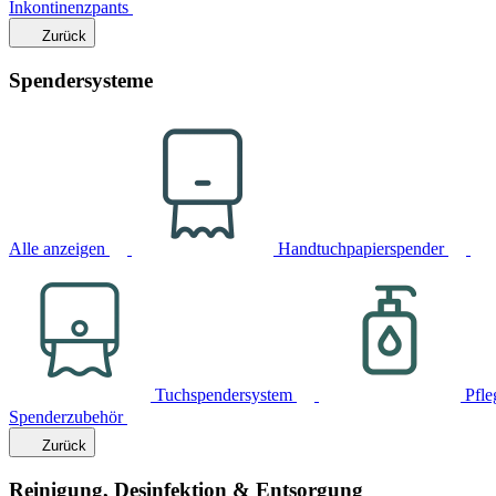
Inkontinenzpants
Zurück
Spendersysteme
Alle anzeigen
Handtuchpapierspender
Tuchspendersystem
Pfle
Spenderzubehör
Zurück
Reinigung, Desinfektion & Entsorgung