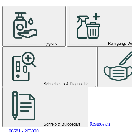
Hygiene
Reinigung, De
Schnelltests & Diagnostik
Restposten
Schreib & Bürobedarf
08681 - 263990