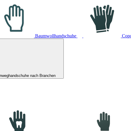
Baumwollhandschuhe
Cop
inweghandschuhe nach Branchen