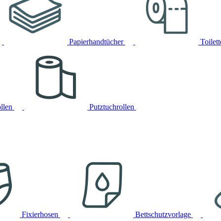
Papierhandtücher
Toilet
llen
Putztuchrollen
Fixierhosen
Bettschutzvorlage