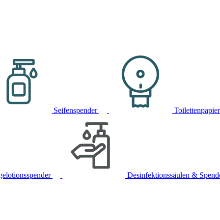
Seifenspender
Toilettenpapie
gelotionsspender
Desinfektionssäulen & Spend