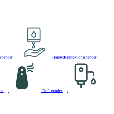
rspender
Händedesinfektionsspender
er
Duftspender