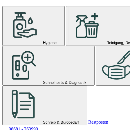
Hygiene
Reinigung, De
Schnelltests & Diagnostik
Restposten
Schreib & Bürobedarf
08681 - 263990