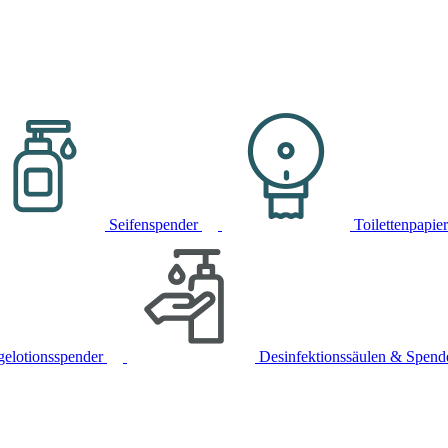
Seifenspender
Toilettenpapie
gelotionsspender
Desinfektionssäulen & Spend