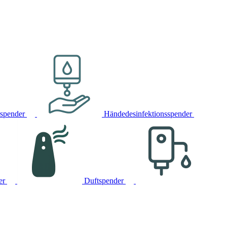
rspender
Händedesinfektionsspender
er
Duftspender