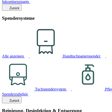
Inkontinenzpants
Zurück
Spendersysteme
Alle anzeigen
Handtuchpapierspender
Tuchspendersystem
Pfle
Spenderzubehör
Zurück
Reinigung, Desinfektion & Entsorgung