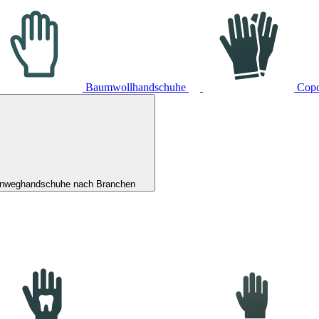
Baumwollhandschuhe
Cop
inweghandschuhe nach Branchen