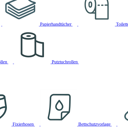
Papierhandtücher
Toilet
llen
Putztuchrollen
Fixierhosen
Bettschutzvorlage