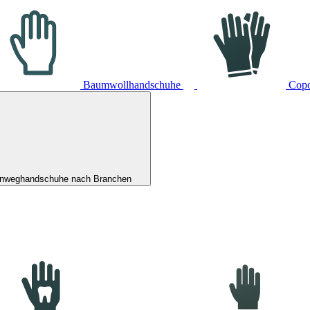
Baumwollhandschuhe
Cop
inweghandschuhe nach Branchen