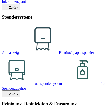
Inkontinenzpants
Zurück
Spendersysteme
Alle anzeigen
Handtuchpapierspender
Tuchspendersystem
Pfle
Spenderzubehör
Zurück
Reinigung, Desinfektion & Entsorgung