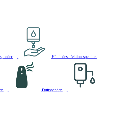
rspender
Händedesinfektionsspender
er
Duftspender