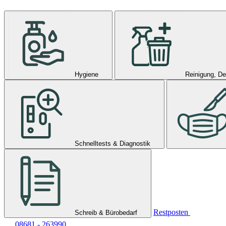
Hygiene
Reinigung, De
Schnelltests & Diagnostik
Restposten
Schreib & Bürobedarf
08681 - 263990