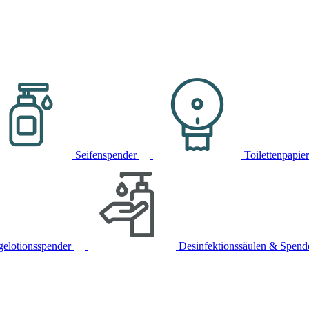
Seifenspender
Toilettenpapie
gelotionsspender
Desinfektionssäulen & Spend