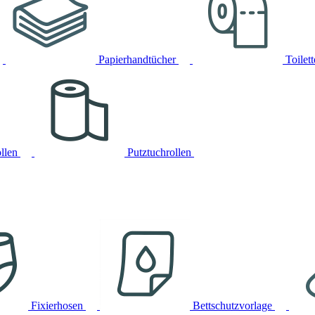
Papierhandtücher
Toilet
llen
Putztuchrollen
Fixierhosen
Bettschutzvorlage