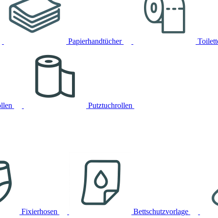
Papierhandtücher
Toilet
llen
Putztuchrollen
Fixierhosen
Bettschutzvorlage