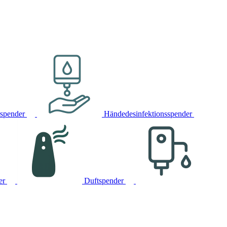
rspender
Händedesinfektionsspender
er
Duftspender