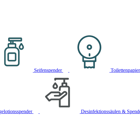
Seifenspender
Toilettenpapie
gelotionsspender
Desinfektionssäulen & Spend