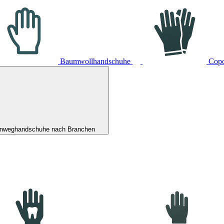
Baumwollhandschuhe
Cop
inweghandschuhe nach Branchen