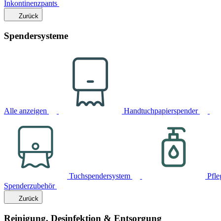
Inkontinenzpants
Zurück
Spendersysteme
Alle anzeigen
Handtuchpapierspender
Tuchspendersystem
Pfle
Spenderzubehör
Zurück
Reinigung, Desinfektion & Entsorgung