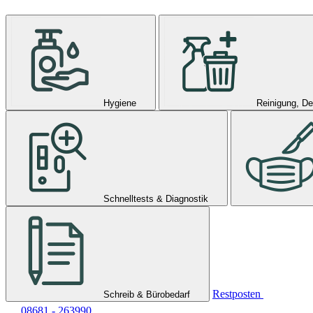
Hygiene
Reinigung, De
Schnelltests & Diagnostik
Restposten
Schreib & Bürobedarf
08681 - 263990