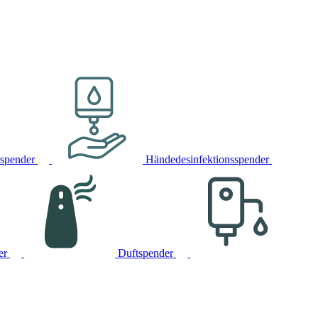
rspender
Händedesinfektionsspender
er
Duftspender