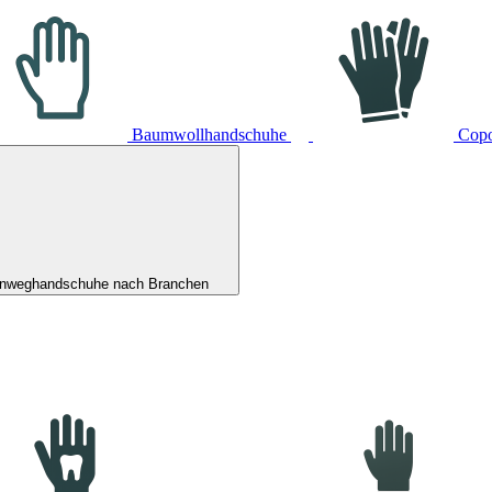
Baumwollhandschuhe
Cop
inweghandschuhe nach Branchen