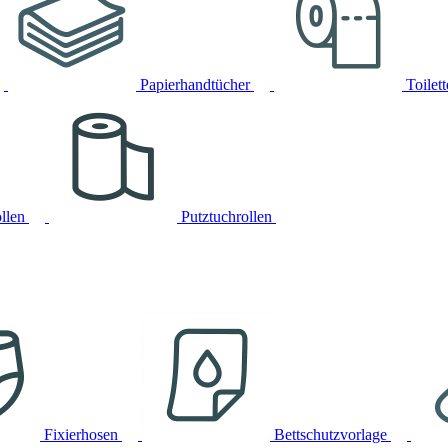
Papierhandtücher
Toilet
llen
Putztuchrollen
Fixierhosen
Bettschutzvorlage