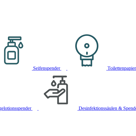
Seifenspender
Toilettenpapie
gelotionsspender
Desinfektionssäulen & Spend