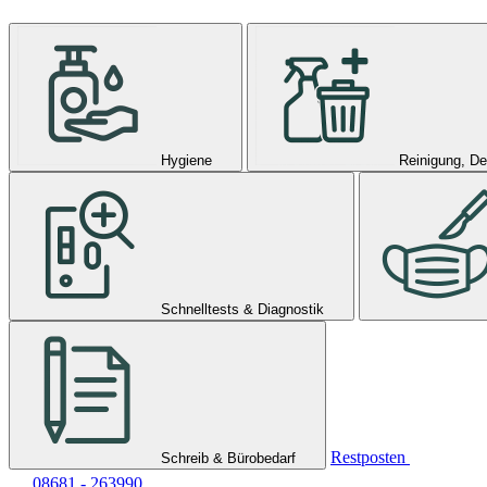
Hygiene
Reinigung, De
Schnelltests & Diagnostik
Restposten
Schreib & Bürobedarf
08681 - 263990