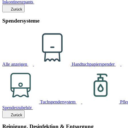
Inkontinenzpants
Zurück
Spendersysteme
Alle anzeigen
Handtuchpapierspender
Tuchspendersystem
Pfle
Spenderzubehör
Zurück
Reinigung, Desinfektion & Entsorgung