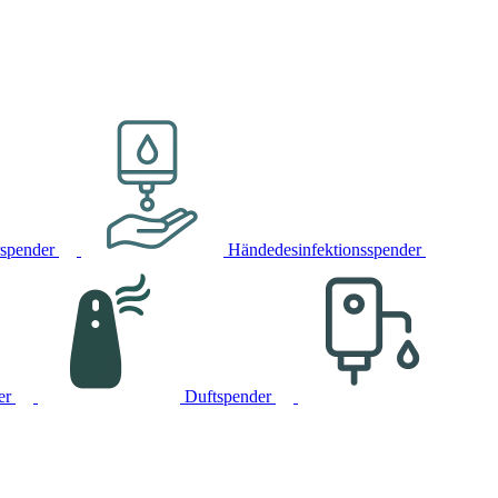
rspender
Händedesinfektionsspender
er
Duftspender