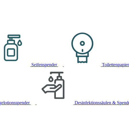
Seifenspender
Toilettenpapie
gelotionsspender
Desinfektionssäulen & Spend