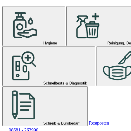
Hygiene
Reinigung, De
Schnelltests & Diagnostik
Restposten
Schreib & Bürobedarf
08681 - 263990