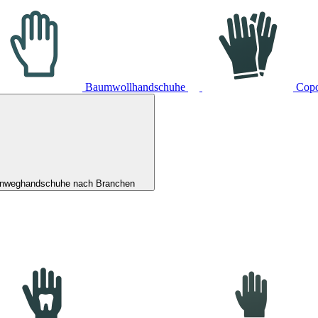
Baumwollhandschuhe
Cop
inweghandschuhe nach Branchen