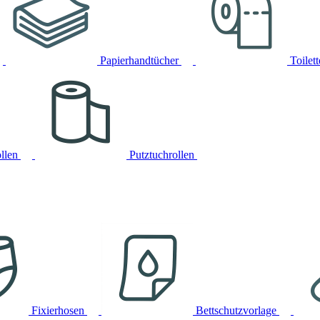
Papierhandtücher
Toilet
llen
Putztuchrollen
Fixierhosen
Bettschutzvorlage