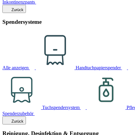
Inkontinenzpants
Zurück
Spendersysteme
Alle anzeigen
Handtuchpapierspender
Tuchspendersystem
Pfle
Spenderzubehör
Zurück
Reinigung, Desinfektion & Entsorgung