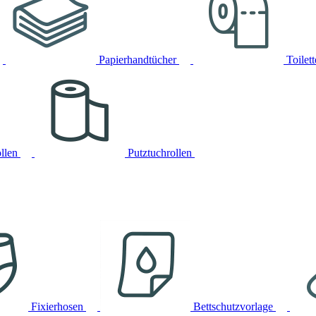
Papierhandtücher
Toilet
llen
Putztuchrollen
Fixierhosen
Bettschutzvorlage