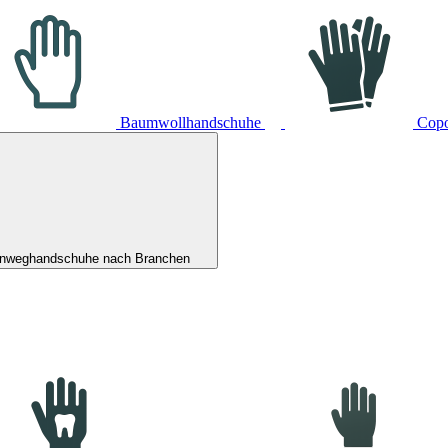
Baumwollhandschuhe
Cop
inweghandschuhe nach Branchen