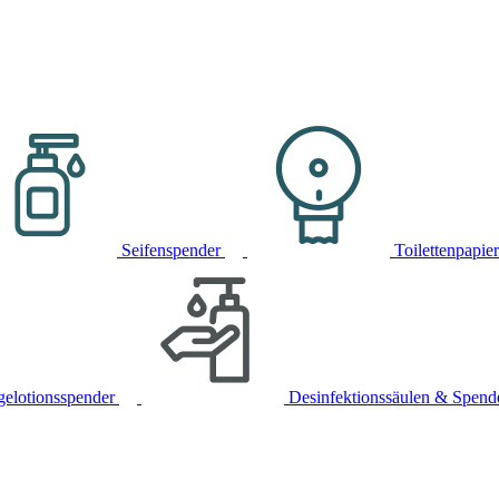
Seifenspender
Toilettenpapie
gelotionsspender
Desinfektionssäulen & Spend