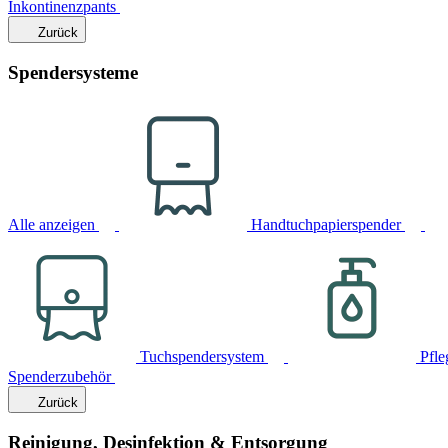
Inkontinenzpants
Zurück
Spendersysteme
Alle anzeigen
Handtuchpapierspender
Tuchspendersystem
Pfle
Spenderzubehör
Zurück
Reinigung, Desinfektion & Entsorgung