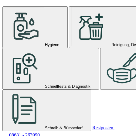
Hygiene
Reinigung, De
Schnelltests & Diagnostik
Restposten
Schreib & Bürobedarf
08681 - 263990