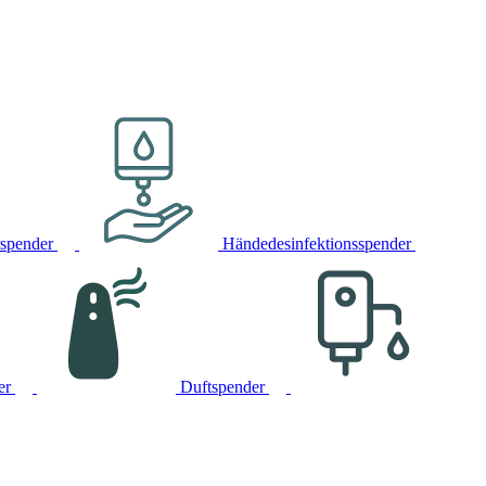
rspender
Händedesinfektionsspender
er
Duftspender