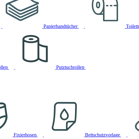
Papierhandtücher
Toilet
llen
Putztuchrollen
Fixierhosen
Bettschutzvorlage