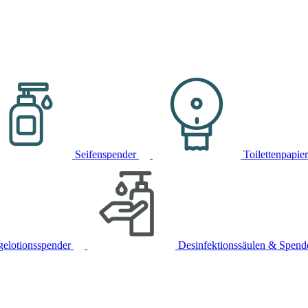
Seifenspender
Toilettenpapie
gelotionsspender
Desinfektionssäulen & Spend