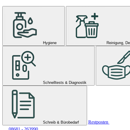
Hygiene
Reinigung, De
Schnelltests & Diagnostik
Restposten
Schreib & Bürobedarf
08681 - 263990