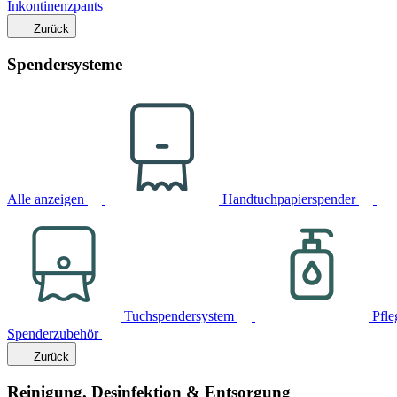
Inkontinenzpants
Zurück
Spendersysteme
Alle anzeigen
Handtuchpapierspender
Tuchspendersystem
Pfle
Spenderzubehör
Zurück
Reinigung, Desinfektion & Entsorgung