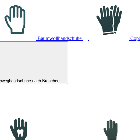
Baumwollhandschuhe
Cop
inweghandschuhe nach Branchen