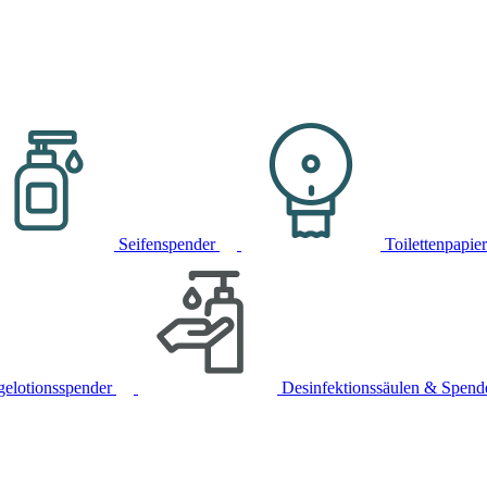
Seifenspender
Toilettenpapie
gelotionsspender
Desinfektionssäulen & Spend