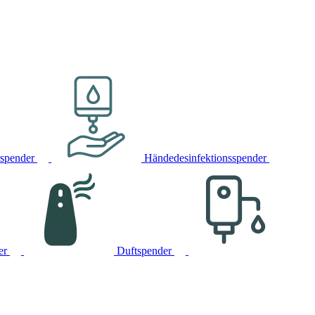
rspender
Händedesinfektionsspender
er
Duftspender