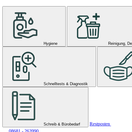
Hygiene
Reinigung, De
Schnelltests & Diagnostik
Restposten
Schreib & Bürobedarf
08681 - 263990