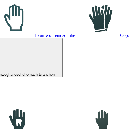
Baumwollhandschuhe
Cop
inweghandschuhe nach Branchen