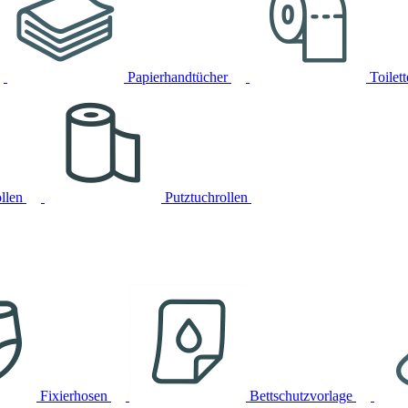
Papierhandtücher
Toilet
llen
Putztuchrollen
Fixierhosen
Bettschutzvorlage