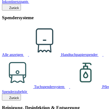
Inkontinenzpants
Zurück
Spendersysteme
Alle anzeigen
Handtuchpapierspender
Tuchspendersystem
Pfle
Spenderzubehör
Zurück
Reinigung, Desinfektion & Entsorgung