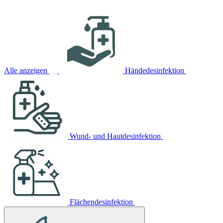
Alle anzeigen
Händedesinfektion
Wund- und Hautdesinfektion
Flächendesinfektion