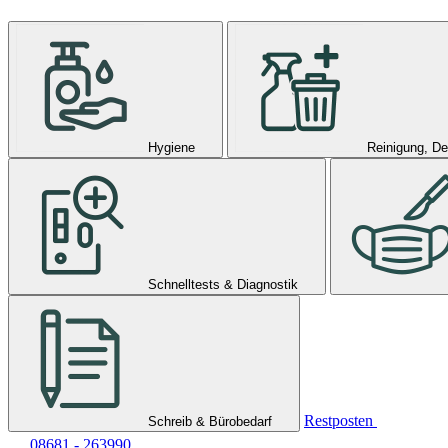
Hygiene
Reinigung, De
Schnelltests & Diagnostik
Restposten
Schreib & Bürobedarf
08681 - 263990