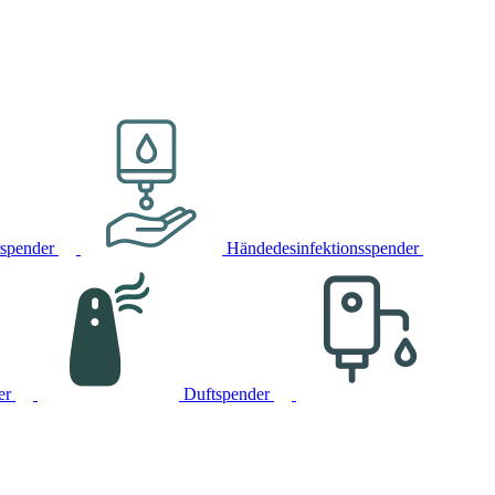
rspender
Händedesinfektionsspender
er
Duftspender