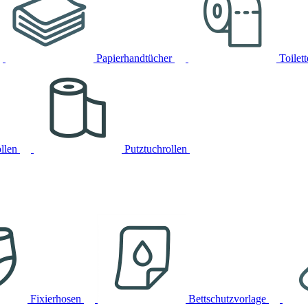
Papierhandtücher
Toilet
llen
Putztuchrollen
Fixierhosen
Bettschutzvorlage