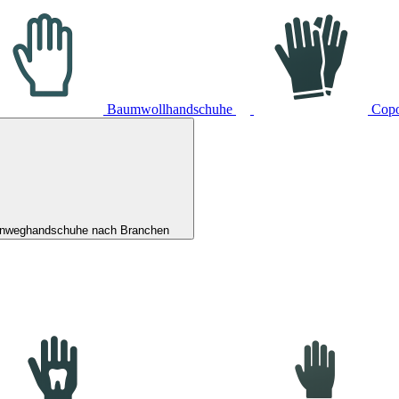
Baumwollhandschuhe
Cop
inweghandschuhe nach Branchen