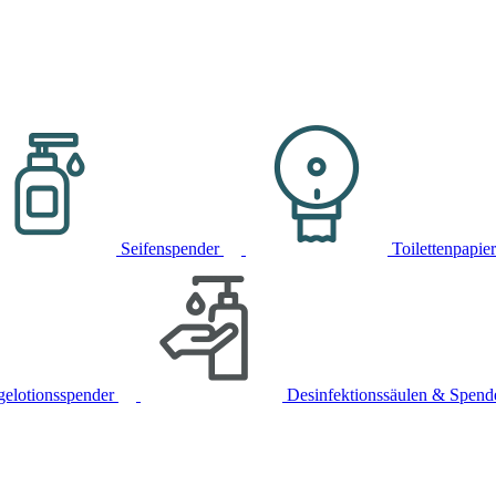
Seifenspender
Toilettenpapie
gelotionsspender
Desinfektionssäulen & Spend