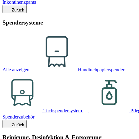
Inkontinenzpants
Zurück
Spendersysteme
Alle anzeigen
Handtuchpapierspender
Tuchspendersystem
Pfle
Spenderzubehör
Zurück
Reinigung, Desinfektion & Entsorgung