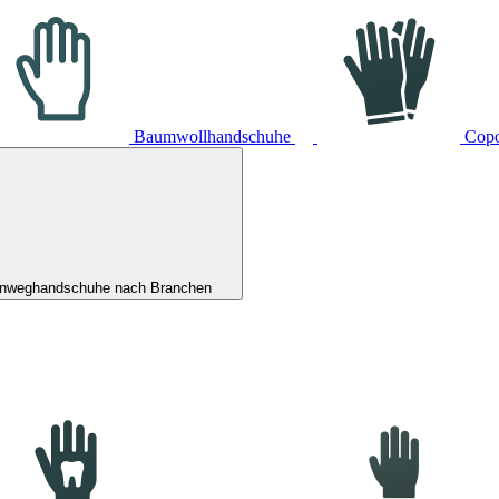
Baumwollhandschuhe
Cop
inweghandschuhe nach Branchen