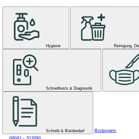
Hygiene
Reinigung, De
Schnelltests & Diagnostik
Restposten
Schreib & Bürobedarf
08681 - 263990