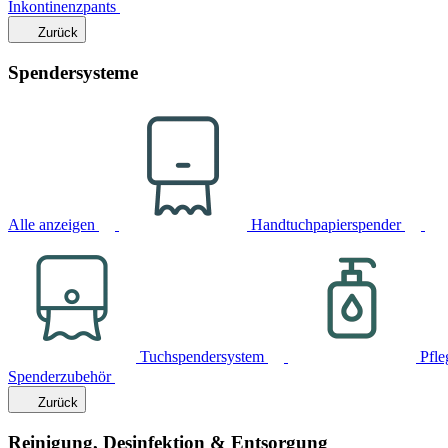
Inkontinenzpants
Zurück
Spendersysteme
Alle anzeigen
Handtuchpapierspender
Tuchspendersystem
Pfle
Spenderzubehör
Zurück
Reinigung, Desinfektion & Entsorgung