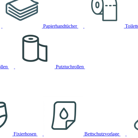
Papierhandtücher
Toilet
llen
Putztuchrollen
Fixierhosen
Bettschutzvorlage