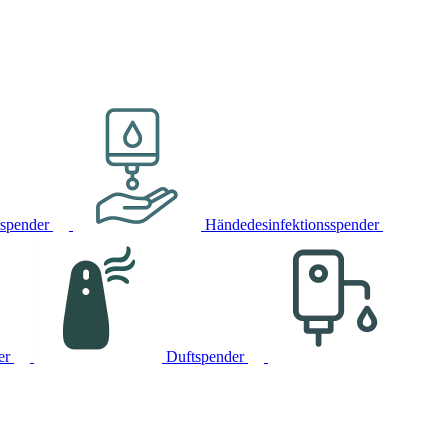
rspender
Händedesinfektionsspender
er
Duftspender