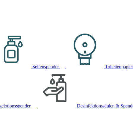
Seifenspender
Toilettenpapie
gelotionsspender
Desinfektionssäulen & Spend