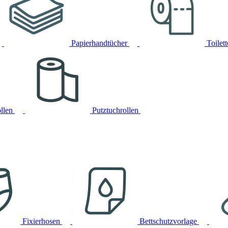
Papierhandtücher
Toilet
llen
Putztuchrollen
Fixierhosen
Bettschutzvorlage