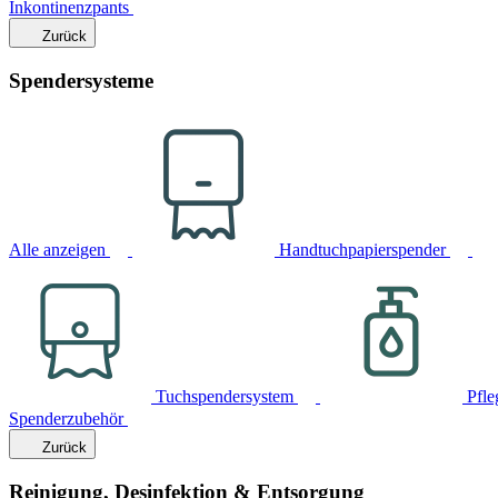
Inkontinenzpants
Zurück
Spendersysteme
Alle anzeigen
Handtuchpapierspender
Tuchspendersystem
Pfle
Spenderzubehör
Zurück
Reinigung, Desinfektion & Entsorgung