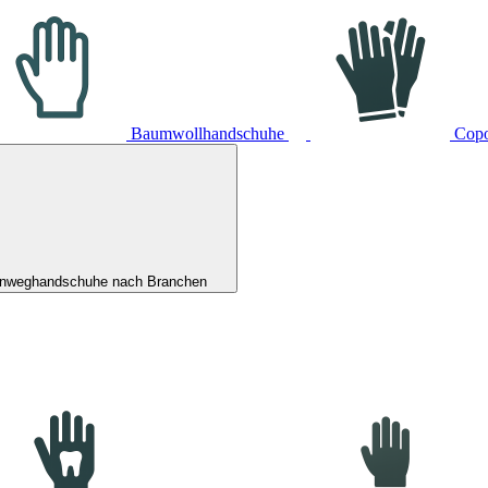
Baumwollhandschuhe
Cop
inweghandschuhe nach Branchen