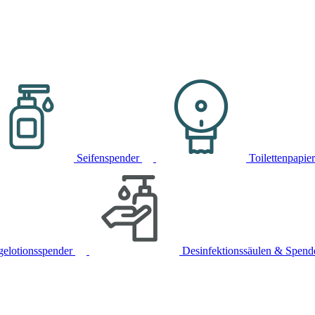
Seifenspender
Toilettenpapie
gelotionsspender
Desinfektionssäulen & Spend