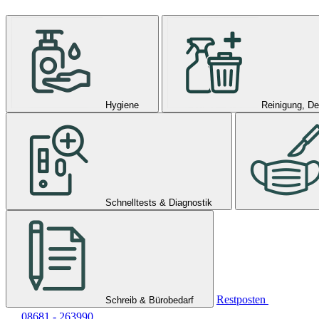
Hygiene
Reinigung, De
Schnelltests & Diagnostik
Restposten
Schreib & Bürobedarf
08681 - 263990