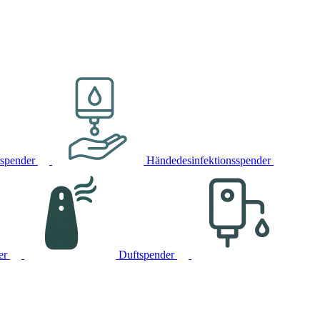
rspender
Händedesinfektionsspender
er
Duftspender