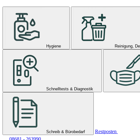
Hygiene
Reinigung, De
Schnelltests & Diagnostik
Restposten
Schreib & Bürobedarf
08681 - 263990