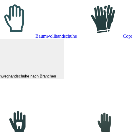
Baumwollhandschuhe
Cop
inweghandschuhe nach Branchen