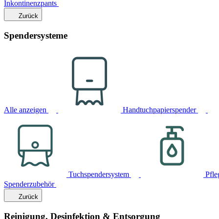
Inkontinenzpants
Zurück
Spendersysteme
Alle anzeigen
Handtuchpapierspender
Tuchspendersystem
Pfle
Spenderzubehör
Zurück
Reinigung, Desinfektion & Entsorgung