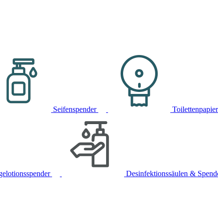
Seifenspender
Toilettenpapie
gelotionsspender
Desinfektionssäulen & Spend