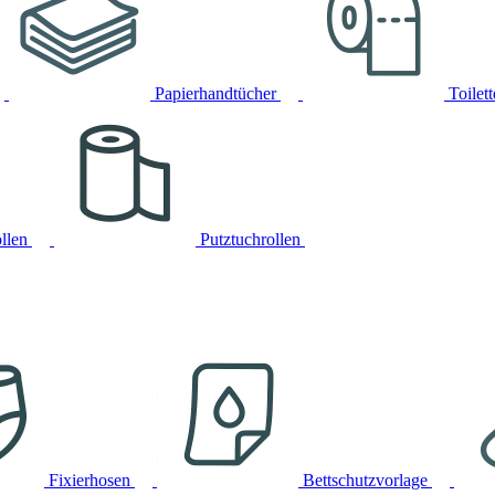
Papierhandtücher
Toilet
llen
Putztuchrollen
Fixierhosen
Bettschutzvorlage