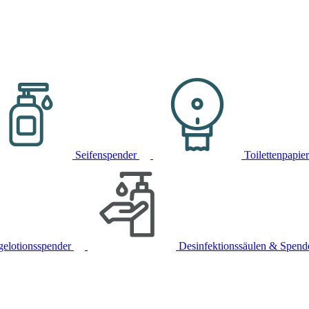
Seifenspender
Toilettenpapie
gelotionsspender
Desinfektionssäulen & Spend