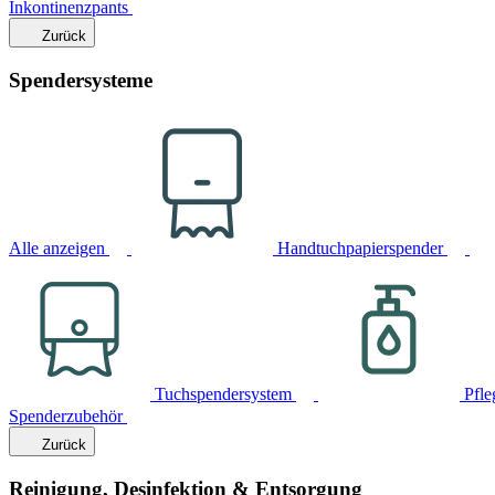
Inkontinenzpants
Zurück
Spendersysteme
Alle anzeigen
Handtuchpapierspender
Tuchspendersystem
Pfle
Spenderzubehör
Zurück
Reinigung, Desinfektion & Entsorgung