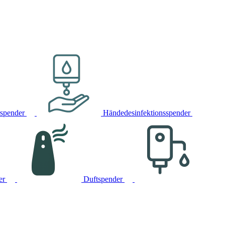
rspender
Händedesinfektionsspender
er
Duftspender