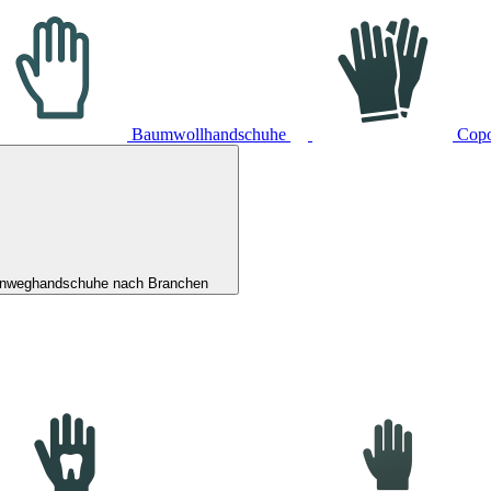
Baumwollhandschuhe
Cop
inweghandschuhe nach Branchen