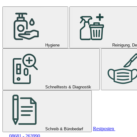
Hygiene
Reinigung, De
Schnelltests & Diagnostik
Restposten
Schreib & Bürobedarf
08681 - 263990