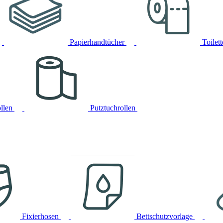
Papierhandtücher
Toilet
llen
Putztuchrollen
Fixierhosen
Bettschutzvorlage