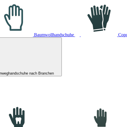
Baumwollhandschuhe
Cop
inweghandschuhe nach Branchen