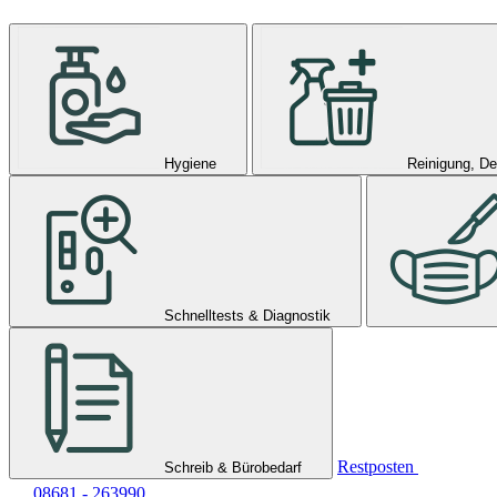
Hygiene
Reinigung, De
Schnelltests & Diagnostik
Restposten
Schreib & Bürobedarf
08681 - 263990