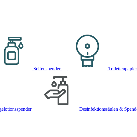
Seifenspender
Toilettenpapie
gelotionsspender
Desinfektionssäulen & Spend