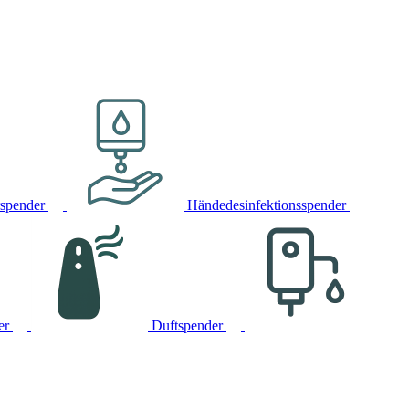
rspender
Händedesinfektionsspender
er
Duftspender