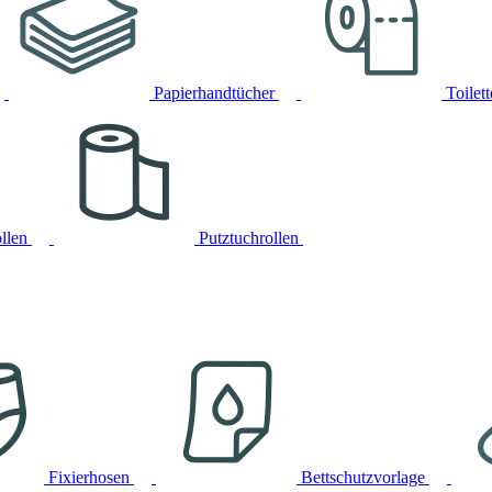
Papierhandtücher
Toilet
llen
Putztuchrollen
Fixierhosen
Bettschutzvorlage