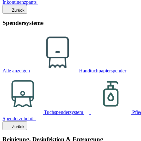
Inkontinenzpants
Zurück
Spendersysteme
Alle anzeigen
Handtuchpapierspender
Tuchspendersystem
Pfle
Spenderzubehör
Zurück
Reinigung, Desinfektion & Entsorgung