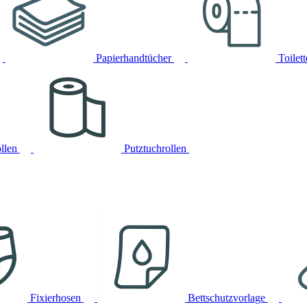
Papierhandtücher
Toilet
llen
Putztuchrollen
Fixierhosen
Bettschutzvorlage