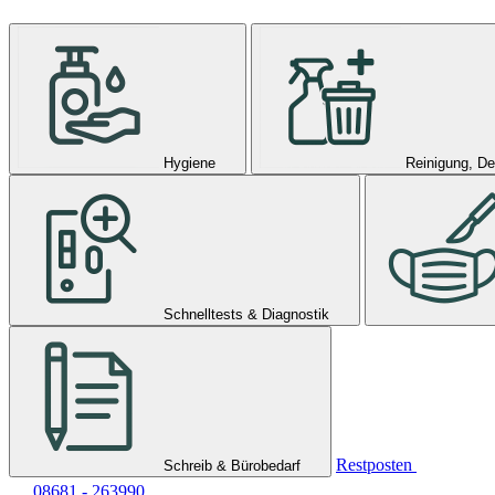
Hygiene
Reinigung, De
Schnelltests & Diagnostik
Restposten
Schreib & Bürobedarf
08681 - 263990