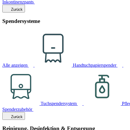
Inkontinenzpants
Zurück
Spendersysteme
Alle anzeigen
Handtuchpapierspender
Tuchspendersystem
Pfle
Spenderzubehör
Zurück
Reinigung, Desinfektion & Entsorgung