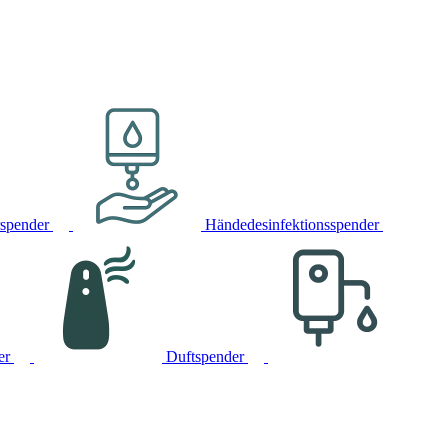
rspender
Händedesinfektionsspender
er
Duftspender