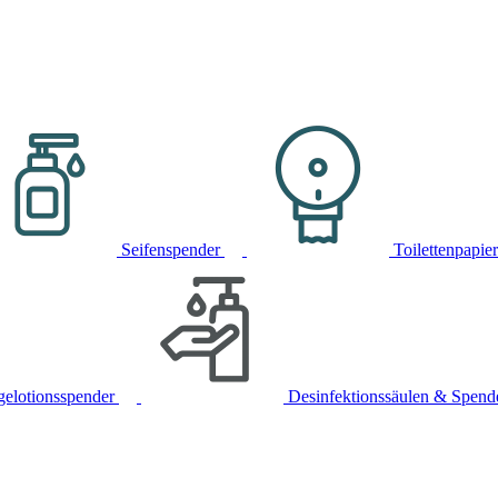
Seifenspender
Toilettenpapie
gelotionsspender
Desinfektionssäulen & Spend