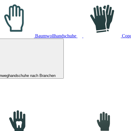
Baumwollhandschuhe
Cop
inweghandschuhe nach Branchen