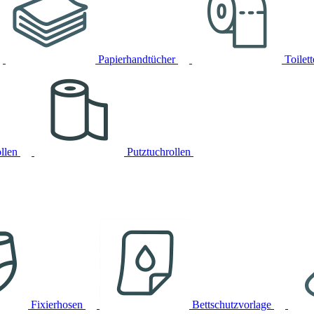
Papierhandtücher
Toilet
llen
Putztuchrollen
Fixierhosen
Bettschutzvorlage