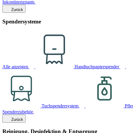
Inkontinenzpants
Zurück
Spendersysteme
Alle anzeigen
Handtuchpapierspender
Tuchspendersystem
Pfle
Spenderzubehör
Zurück
Reinigung, Desinfektion & Entsorgung