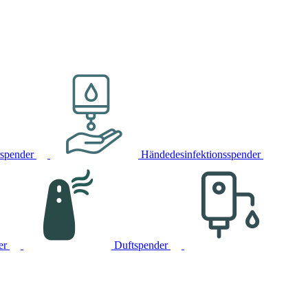
rspender
Händedesinfektionsspender
er
Duftspender