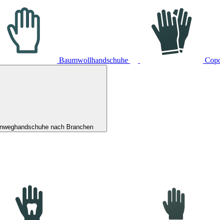
Baumwollhandschuhe
Cop
inweghandschuhe nach Branchen