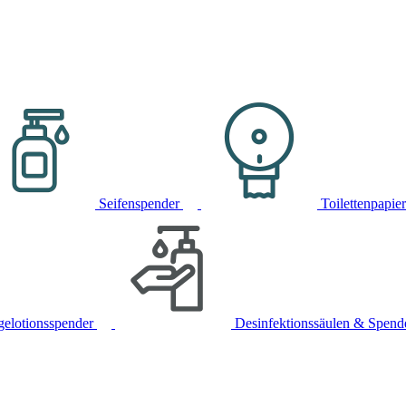
Seifenspender
Toilettenpapie
gelotionsspender
Desinfektionssäulen & Spend