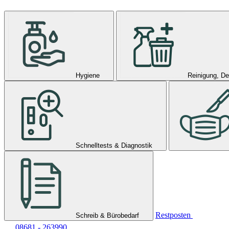
Hygiene
Reinigung, De
Schnelltests & Diagnostik
Restposten
Schreib & Bürobedarf
08681 - 263990