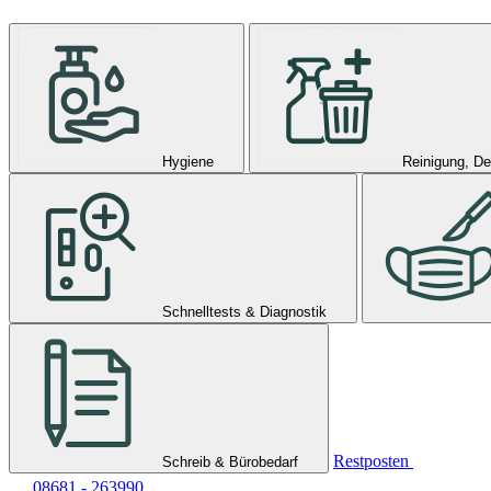
Hygiene
Reinigung, De
Schnelltests & Diagnostik
Restposten
Schreib & Bürobedarf
08681 - 263990