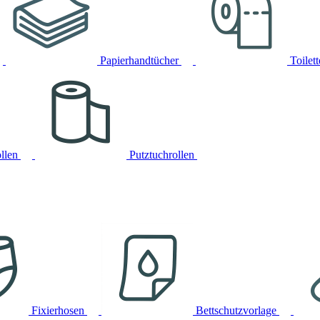
Papierhandtücher
Toilet
llen
Putztuchrollen
Fixierhosen
Bettschutzvorlage