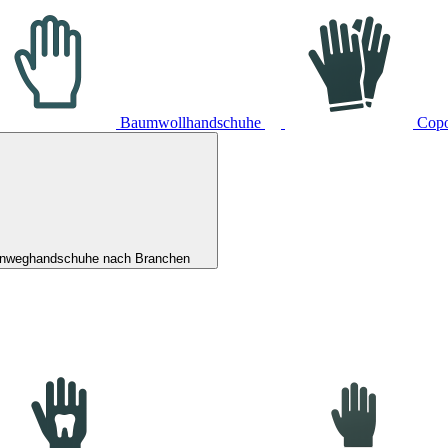
Baumwollhandschuhe
Cop
inweghandschuhe nach Branchen