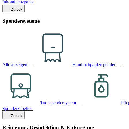
Inkontinenzpants
Zurück
Spendersysteme
Alle anzeigen
Handtuchpapierspender
Tuchspendersystem
Pfle
Spenderzubehör
Zurück
Reinigung, Desinfektion & Entsorgung