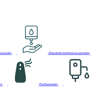
rspender
Händedesinfektionsspender
er
Duftspender