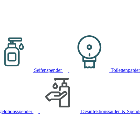
Seifenspender
Toilettenpapie
gelotionsspender
Desinfektionssäulen & Spend