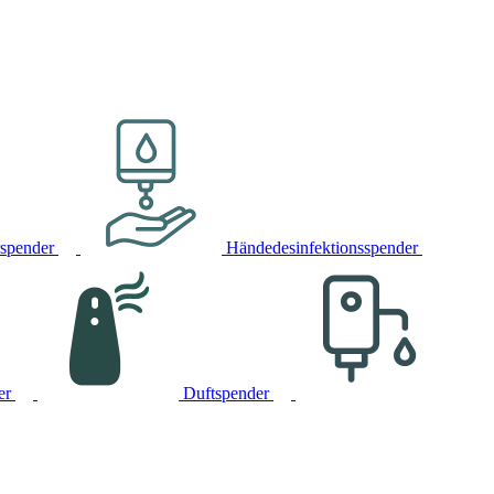
rspender
Händedesinfektionsspender
er
Duftspender