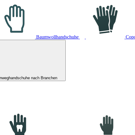
Baumwollhandschuhe
Cop
inweghandschuhe nach Branchen