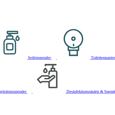
Seifenspender
Toilettenpapie
gelotionsspender
Desinfektionssäulen & Spend