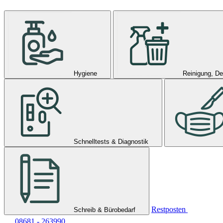
Hygiene
Reinigung, De
Schnelltests & Diagnostik
Restposten
Schreib & Bürobedarf
08681 - 263990