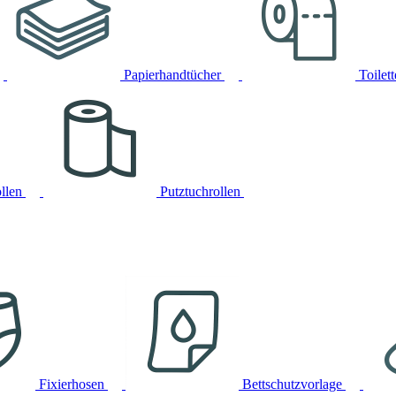
Papierhandtücher
Toilet
llen
Putztuchrollen
Fixierhosen
Bettschutzvorlage