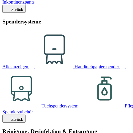
Inkontinenzpants
Zurück
Spendersysteme
Alle anzeigen
Handtuchpapierspender
Tuchspendersystem
Pfle
Spenderzubehör
Zurück
Reinigung, Desinfektion & Entsorgung